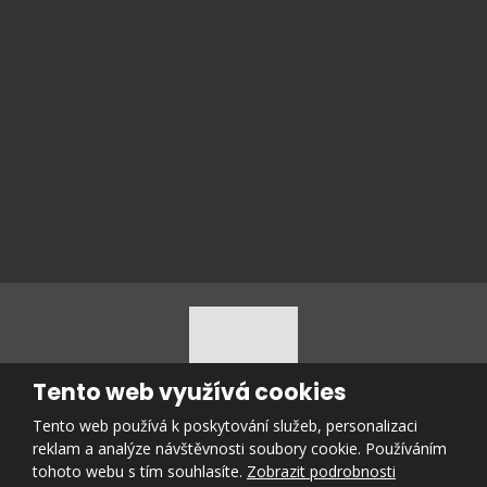
Souhlasím se zpracováním
osobních údajů
.
Souhlasím
se
zpracováním
ODESLAT
osobních
Formulář
údajů
.
se
nepodařilo
odeslat.
Tento web využívá cookies
Tento web používá k poskytování služeb, personalizaci
© 2026 Reality PROSTOR s.r.o., vytvořila eBRÁNA s.r.o.
reklam a analýze návštěvnosti soubory cookie. Používáním
Mapa stránek
|
Podmínky použití
tohoto webu s tím souhlasíte.
Zobrazit podrobnosti
VYROBILA