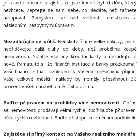
je uzavřít obchod a zjistit, že jste koupili byt či dům, který
nechcete. Zeptejte se sami sebe, co hledáte, než začnete
nakupovat. Zamyslete se nad velikostí, umístěním a
následnými nezbytnými úpravami.
Nezadlužujte se příliš.
Neuskutečňujte velké nákupy, ani si
nepřidávejte další dluhy do doby, než proběhne koupě
nemovitosti. Splaťte všechny kreditní karty a nežádejte o
nové. Pamatujte si, že finanční instituce a banky prozkoumají
Vaši finanční situaci vzhledem k Vašemu měsíčnímu příjmu.
Vaše celkové měsíční náklady by neměly přesáhnout 30
procent Vašeho hrubého měsíčního příjmu.
Buďte připraveni na prohlídky více nemovitostí.
Občas
se nemovitosti prodávají velmi rychle, tudíž buďte připraveni
dělat rychlá rozhodnutí. Buďte přístupní ke změnám podmínek.
Zajistěte si přímý kontakt na Vašeho realitního makléře.