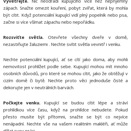
Vyvětrejte.
Nic neodradí kupujícího více než nepříjemný
zápach. Snažte omezit kouření, pobyt zvířat, která by mohla
být cítit. Když potenciální kupující vidí plný popelník nebo psa,
začne si více všímat zápachu nebo nepořádku.
Rozsviťte světla.
Otevřete všechny dveře v domě,
nezastiňujte žaluziemi . Nechte svítit světla vevnitř i venku.
Nechte potenciální kupující, ať se cítí jako doma, aby mohli
nemovitost prohlížet podle sebe. Kupující mohou mít mnoho
osobních důvodů, pro které se mohou cítit, jako že obtěžují v
cizím domě či bytě. Nechte proto věci jednoduše čisté a
dekorujte jen v neutrálních barvách.
Počkejte venku.
Kupující se budou cítit lépe a stráví
prohlídkou více času, když na prohlídce nebudete. Pokud
přesto musíte být přítomni, snažte se být co nejvíce
nenápadní. Nechte vše na vašem realitním makléři, ať může
dělat svou práci.