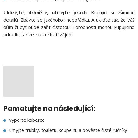
Uklízejte, drhněte, utírejte prach.
Kupující si všimnou
detailů. Zbavte se jakéhokoli nepořádku. A ukliďte tak, že váš
dům či byt bude zářit čistotou. I drobnosti mohou kupujícího
odradit, tak že zcela ztratí zájem.
Pamatujte na následující:
vyperte koberce
umyjte trubky, toaletu, koupelnu a pověste čisté ručníky