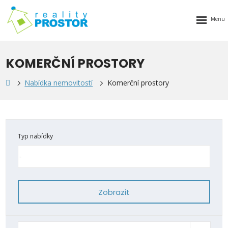
Rozbalen
menu
KOMERČNÍ PROSTORY
Nabídka nemovitostí
Komerční prostory
Typ nabídky
Zobrazit
Od nejlevnějšího
Od nejdražšího
Novinky
TOP nemovit