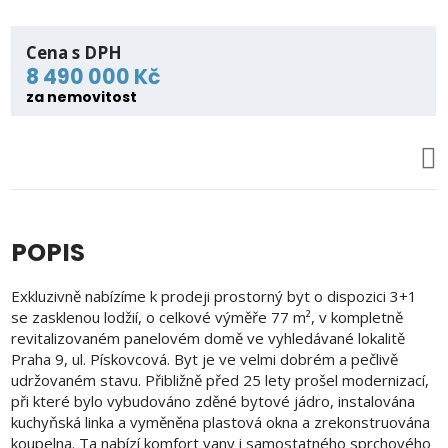
Cena s DPH
8 490 000 Kč
za nemovitost
POPIS
Exkluzivně nabízíme k prodeji prostorný byt o dispozici 3+1
se zasklenou lodžií, o celkové výměře 77 m², v kompletně
revitalizovaném panelovém domě ve vyhledávané lokalitě
Praha 9, ul. Pískovcová. Byt je ve velmi dobrém a pečlivě
udržovaném stavu. Přibližně před 25 lety prošel modernizací,
při které bylo vybudováno zděné bytové jádro, instalována
kuchyňská linka a vyměněna plastová okna a zrekonstruována
koupelna. Ta nabízí komfort vany i samostatného sprchového