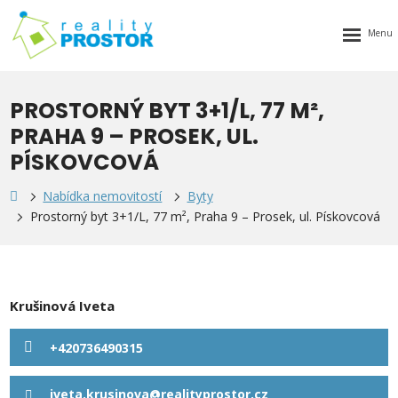
Rozbalen
menu
PROSTORNÝ BYT 3+1/L, 77 M²,
PRAHA 9 – PROSEK, UL.
PÍSKOVCOVÁ
Nabídka nemovitostí
Byty
Prostorný byt 3+1/L, 77 m², Praha 9 – Prosek, ul. Pískovcová
Krušinová Iveta
+420736490315
iveta.krusinova@realityprostor.cz