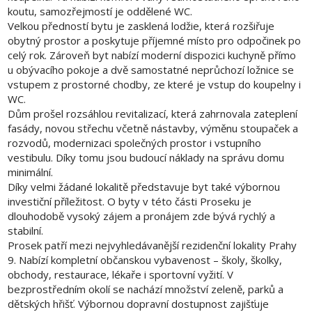
koutu, samozřejmostí je oddělené WC.
Velkou předností bytu je zasklená lodžie, která rozšiřuje
obytný prostor a poskytuje příjemné místo pro odpočinek po
celý rok. Zároveň byt nabízí moderní dispozici kuchyně přímo
u obývacího pokoje a dvě samostatné neprůchozí ložnice se
vstupem z prostorné chodby, ze které je vstup do koupelny i
WC.
Dům prošel rozsáhlou revitalizací, která zahrnovala zateplení
fasády, novou střechu včetně nástavby, výměnu stoupaček a
rozvodů, modernizaci společných prostor i vstupního
vestibulu. Díky tomu jsou budoucí náklady na správu domu
minimální.
Díky velmi žádané lokalitě představuje byt také výbornou
investiční příležitost. O byty v této části Proseku je
dlouhodobě vysoký zájem a pronájem zde bývá rychlý a
stabilní.
Prosek patří mezi nejvyhledávanější rezidenční lokality Prahy
9. Nabízí kompletní občanskou vybavenost – školy, školky,
obchody, restaurace, lékaře i sportovní vyžití. V
bezprostředním okolí se nachází množství zeleně, parků a
dětských hřišť. Výbornou dopravní dostupnost zajišťuje