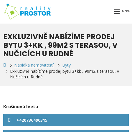
Rozbalen
menu
EXKLUZIVNĚ NABÍZÍME PRODEJ
BYTU 3+KK , 99M2 S TERASOU, V
NUČICÍCH U RUDNÉ
Nabídka nemovitostí
Byty
Exkluzivně nabízíme prodej bytu 3+kk , 99m2 s terasou, v
Nučicích u Rudné
Krušinová Iveta
+420736490315