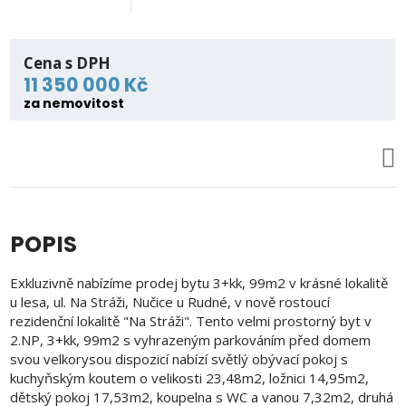
Cena s DPH
11 350 000 Kč
za nemovitost
POPIS
Exkluzivně nabízíme prodej bytu 3+kk, 99m2 v krásné lokalitě
u lesa, ul. Na Stráži, Nučice u Rudné, v nově rostoucí
rezidenční lokalitě "Na Stráži". Tento velmi prostorný byt v
2.NP, 3+kk, 99m2 s vyhrazeným parkováním před domem
svou velkorysou dispozicí nabízí světlý obývací pokoj s
kuchyňským koutem o velikosti 23,48m2, ložnici 14,95m2,
dětský pokoj 17,53m2, koupelna s WC a vanou 7,32m2, druhá