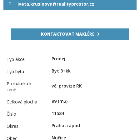
iveta.krusinova@realityprostor.cz
KONTAKTOVAT MAKLÉŘE
Prodej
Typ akce
Byt 3+kk
Typ bytu
Poznámka k
vč. provize RK
ceně
99
(m2)
Celková plocha
11584
Číslo
Praha-západ
Okres
Nučice
Obec