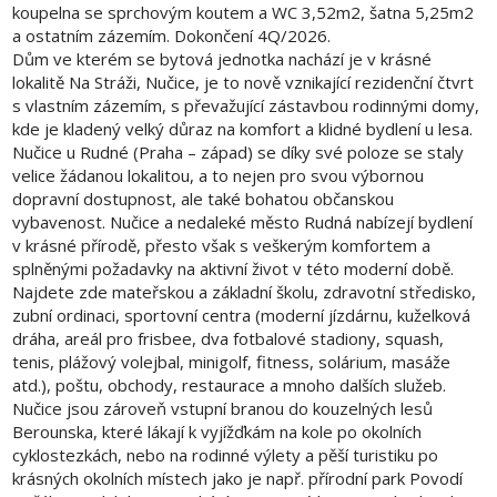
koupelna se sprchovým koutem a WC 3,52m2, šatna 5,25m2
a ostatním zázemím. Dokončení 4Q/2026.
Dům ve kterém se bytová jednotka nachází je v krásné
lokalitě Na Stráži, Nučice, je to nově vznikající rezidenční čtvrt
s vlastním zázemím, s převažující zástavbou rodinnými domy,
kde je kladený velký důraz na komfort a klidné bydlení u lesa.
Nučice u Rudné (Praha – západ) se díky své poloze se staly
velice žádanou lokalitou, a to nejen pro svou výbornou
dopravní dostupnost, ale také bohatou občanskou
vybavenost. Nučice a nedaleké město Rudná nabízejí bydlení
v krásné přírodě, přesto však s veškerým komfortem a
splněnými požadavky na aktivní život v této moderní době.
Najdete zde mateřskou a základní školu, zdravotní středisko,
zubní ordinaci, sportovní centra (moderní jízdárnu, kuželková
dráha, areál pro frisbee, dva fotbalové stadiony, squash,
tenis, plážový volejbal, minigolf, fitness, solárium, masáže
atd.), poštu, obchody, restaurace a mnoho dalších služeb.
Nučice jsou zároveň vstupní branou do kouzelných lesů
Berounska, které lákají k vyjížďkám na kole po okolních
cyklostezkách, nebo na rodinné výlety a pěší turistiku po
krásných okolních místech jako je např. přírodní park Povodí