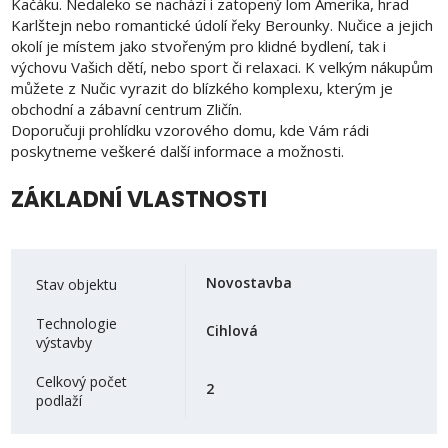
Kačáku. Nedaleko se nachází i zatopený lom Amerika, hrad
Karlštejn nebo romantické údolí řeky Berounky. Nučice a jejich
okolí je místem jako stvořeným pro klidné bydlení, tak i
výchovu Vašich dětí, nebo sport či relaxaci. K velkým nákupům
můžete z Nučic vyrazit do blízkého komplexu, kterým je
obchodní a zábavní centrum Zličín.
Doporučuji prohlídku vzorového domu, kde Vám rádi
poskytneme veškeré další informace a možnosti.
ZÁKLADNÍ VLASTNOSTI
Novostavba
Stav objektu
Technologie
Cihlová
výstavby
Celkový počet
2
podlaží