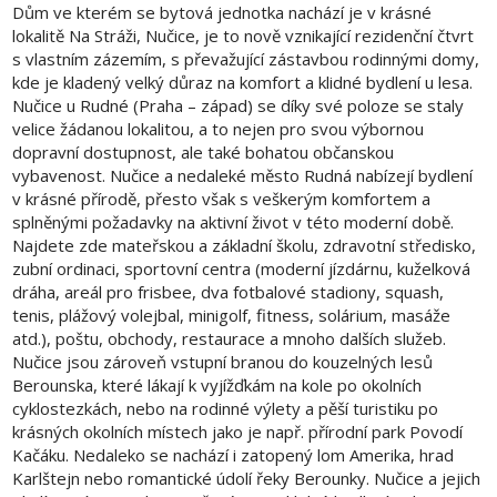
Dům ve kterém se bytová jednotka nachází je v krásné
lokalitě Na Stráži, Nučice, je to nově vznikající rezidenční čtvrt
s vlastním zázemím, s převažující zástavbou rodinnými domy,
kde je kladený velký důraz na komfort a klidné bydlení u lesa.
Nučice u Rudné (Praha – západ) se díky své poloze se staly
velice žádanou lokalitou, a to nejen pro svou výbornou
dopravní dostupnost, ale také bohatou občanskou
vybavenost. Nučice a nedaleké město Rudná nabízejí bydlení
v krásné přírodě, přesto však s veškerým komfortem a
splněnými požadavky na aktivní život v této moderní době.
Najdete zde mateřskou a základní školu, zdravotní středisko,
zubní ordinaci, sportovní centra (moderní jízdárnu, kuželková
dráha, areál pro frisbee, dva fotbalové stadiony, squash,
tenis, plážový volejbal, minigolf, fitness, solárium, masáže
atd.), poštu, obchody, restaurace a mnoho dalších služeb.
Nučice jsou zároveň vstupní branou do kouzelných lesů
Berounska, které lákají k vyjížďkám na kole po okolních
cyklostezkách, nebo na rodinné výlety a pěší turistiku po
krásných okolních místech jako je např. přírodní park Povodí
Kačáku. Nedaleko se nachází i zatopený lom Amerika, hrad
Karlštejn nebo romantické údolí řeky Berounky. Nučice a jejich