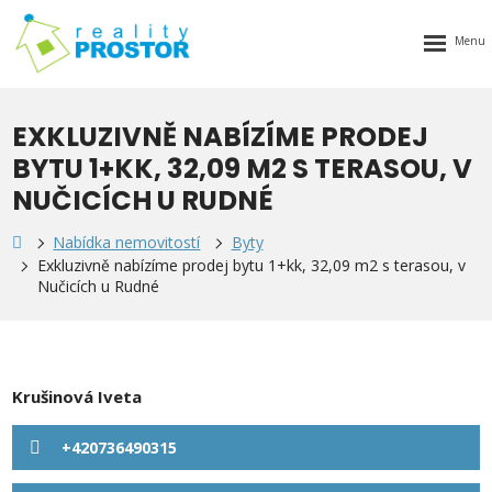
Rozbalen
menu
EXKLUZIVNĚ NABÍZÍME PRODEJ
BYTU 1+KK, 32,09 M2 S TERASOU, V
NUČICÍCH U RUDNÉ
Nabídka nemovitostí
Byty
Exkluzivně nabízíme prodej bytu 1+kk, 32,09 m2 s terasou, v
Nučicích u Rudné
Krušinová Iveta
+420736490315