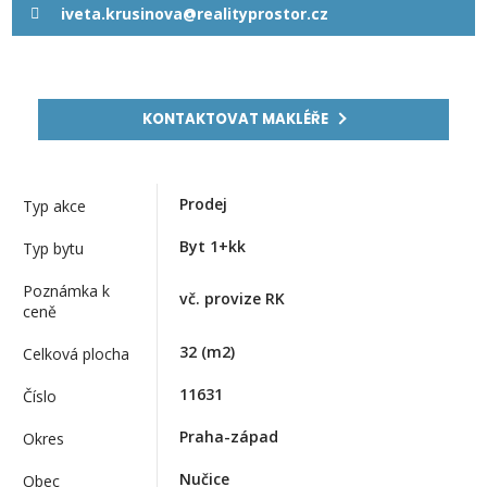
iveta.krusinova@realityprostor.cz
KONTAKTOVAT MAKLÉŘE
Prodej
Typ akce
Byt 1+kk
Typ bytu
Poznámka k
vč. provize RK
ceně
32
(m2)
Celková plocha
11631
Číslo
Praha-západ
Okres
Nučice
Obec