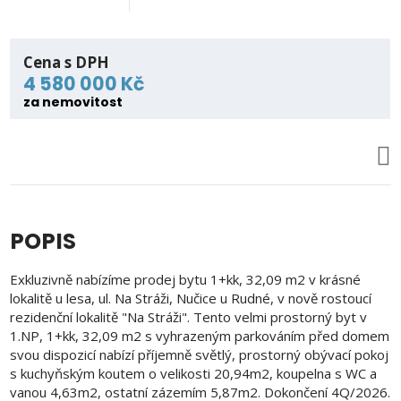
Cena s DPH
4 580 000 Kč
za nemovitost
POPIS
Exkluzivně nabízíme prodej bytu 1+kk, 32,09 m2 v krásné
lokalitě u lesa, ul. Na Stráži, Nučice u Rudné, v nově rostoucí
rezidenční lokalitě "Na Stráži". Tento velmi prostorný byt v
1.NP, 1+kk, 32,09 m2 s vyhrazeným parkováním před domem
svou dispozicí nabízí příjemně světlý, prostorný obývací pokoj
s kuchyňským koutem o velikosti 20,94m2, koupelna s WC a
vanou 4,63m2, ostatní zázemím 5,87m2. Dokončení 4Q/2026.