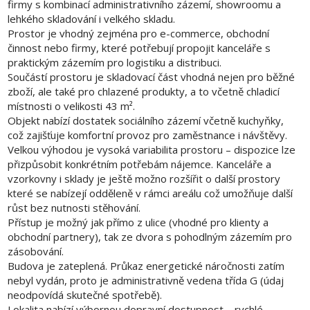
firmy s kombinací administrativního zázemí, showroomu a
lehkého skladování i velkého skladu.
Prostor je vhodný zejména pro e-commerce, obchodní
činnost nebo firmy, které potřebují propojit kanceláře s
praktickým zázemím pro logistiku a distribuci.
Součástí prostoru je skladovací část vhodná nejen pro běžné
zboží, ale také pro chlazené produkty, a to včetně chladicí
místnosti o velikosti 43 m².
Objekt nabízí dostatek sociálního zázemí včetně kuchyňky,
což zajišťuje komfortní provoz pro zaměstnance i návštěvy.
Velkou výhodou je vysoká variabilita prostoru – dispozice lze
přizpůsobit konkrétním potřebám nájemce. Kanceláře a
vzorkovny i sklady je ještě možno rozšířit o další prostory
které se nabízejí odděleně v rámci areálu což umožňuje další
růst bez nutnosti stěhování.
Přístup je možný jak přímo z ulice (vhodné pro klienty a
obchodní partnery), tak ze dvora s pohodlným zázemím pro
zásobování.
Budova je zateplená. Průkaz energetické náročnosti zatím
nebyl vydán, proto je administrativně vedena třída G (údaj
neodpovídá skutečné spotřebě).
Lokalita nabízí výbornou dopravní dostupnost – rychlé