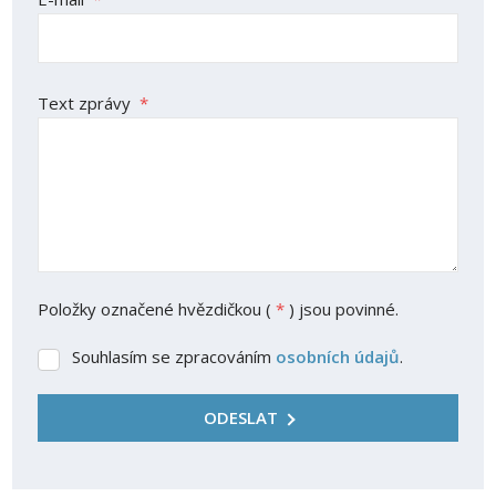
Text zprávy
*
Položky označené hvězdičkou (
*
) jsou povinné.
Souhlasím se zpracováním
osobních údajů
.
Souhlasím
se
zpracováním
ODESLAT
osobních
údajů
.
Formulář