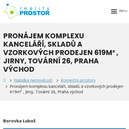
Rozbalen
menu
PRONÁJEM KOMPLEXU
KANCELÁŘÍ, SKLADŮ A
VZORKOVÝCH PRODEJEN 619M² ,
JIRNY, TOVÁRNÍ 26, PRAHA
VÝCHOD
Nabídka nemovitostí
Komerční prostory
Pronájem komplexu kanceláří, skladů a vzorkových prodejen
619m² , Jirny, Tovární 26, Praha východ
Borovka Luboš