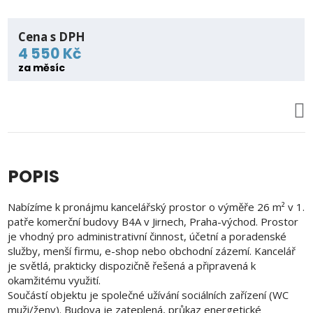
Cena s DPH
4 550 Kč
za měsíc
POPIS
Nabízíme k pronájmu kancelářský prostor o výměře 26 m² v 1.
patře komerční budovy B4A v Jirnech, Praha-východ. Prostor
je vhodný pro administrativní činnost, účetní a poradenské
služby, menší firmu, e-shop nebo obchodní zázemí. Kancelář
je světlá, prakticky dispozičně řešená a připravená k
okamžitému využití.
Součástí objektu je společné užívání sociálních zařízení (WC
muži/ženy). Budova je zateplená, průkaz energetické