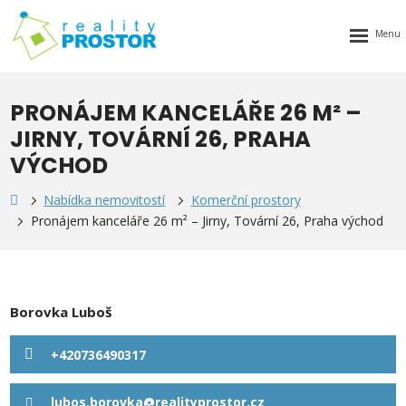
Rozbalen
menu
PRONÁJEM KANCELÁŘE 26 M² –
JIRNY, TOVÁRNÍ 26, PRAHA
VÝCHOD
Nabídka nemovitostí
Komerční prostory
Pronájem kanceláře 26 m² – Jirny, Tovární 26, Praha východ
Borovka Luboš
+420736490317
lubos.borovka@realityprostor.cz