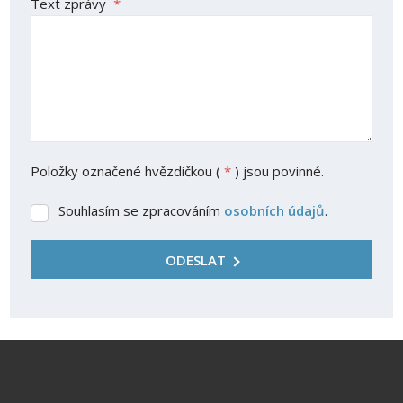
Text zprávy
*
Položky označené hvězdičkou (
*
) jsou povinné.
Souhlasím se zpracováním
osobních údajů
.
Souhlasím
se
zpracováním
ODESLAT
osobních
údajů
.
Formulář
se
nepodařilo
odeslat.