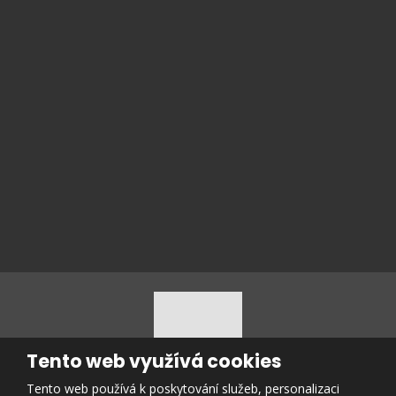
Souhlasím se zpracováním
osobních údajů
.
Souhlasím
se
zpracováním
ODESLAT
osobních
Formulář
údajů
.
se
nepodařilo
odeslat.
Tento web využívá cookies
Tento web používá k poskytování služeb, personalizaci